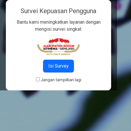
alat hari ini:
Subuh 04:45
,
Dzuhur 12:02
,
Ashar 15:23
,
Maghrib 17
Survei Kepuasan Pengguna
Bantu kami meningkatkan layanan dengan
mengisi survei singkat.
Isi Survey
Jangan tampilkan lagi