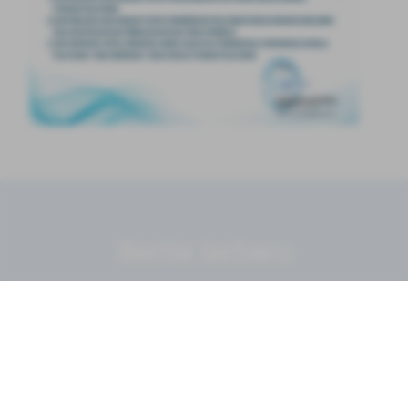
Berita terbaru
Berita terbaru Perangkat Daerah anda bisa menelusuri
berita lainnya