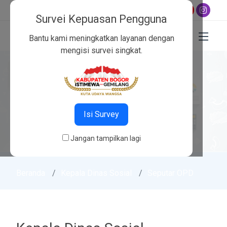
02
,
Ashar 15:23
,
Maghrib 17:58
,
Isya 19:09
Survei Kepuasan Pengguna
Bantu kami meningkatkan layanan dengan
mengisi survei singkat.
Isi Survey
Jangan tampilkan lagi
Beranda
Kepala Dinas Sosial
Seputar OPD