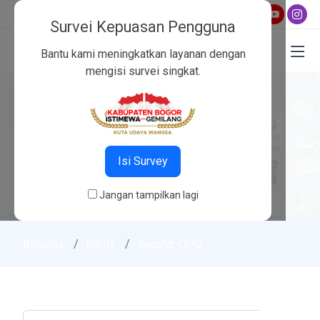
 15:23
,
Maghrib 17:58
,
Isya 19:09
Survei Kepuasan Pengguna
Bantu kami meningkatkan layanan dengan
mengisi survei singkat.
Isi Survey
Jangan tampilkan lagi
Beranda
Berita
Seputar OPD