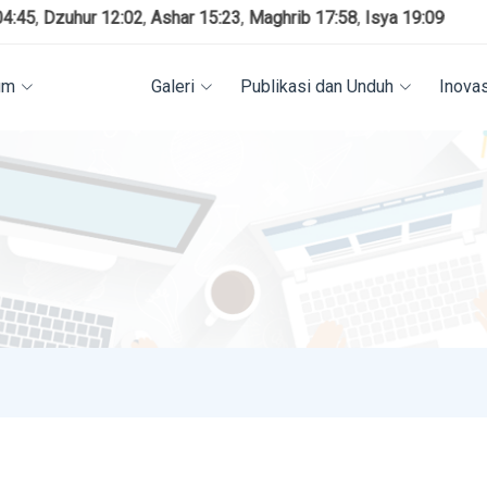
hur 12:02
,
Ashar 15:23
,
Maghrib 17:58
,
Isya 19:09
um
Berita
Galeri
Publikasi dan Unduh
Inova