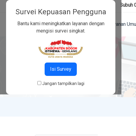
Jadwal shalat hari ini:
Subuh 04:45
,
Dzu
dinsos@bogorkab.go.id
Survei Kepuasan Pengguna
Bantu kami meningkatkan layanan dengan
Beranda
Tentang Kami
Layanan Um
mengisi survei singkat.
Isi Survey
Jangan tampilkan lagi