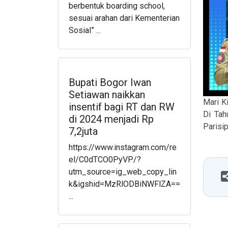
berbentuk boarding school,
sesuai arahan dari Kementerian
Sosial” ...
Bupati Bogor Iwan
Setiawan naikkan
Mari K
insentif bagi RT dan RW
Di Tah
di 2024 menjadi Rp
Parisi
7,2juta
https://www.instagram.com/re
el/C0dTCO0PyVP/?
utm_source=ig_web_copy_lin
k&igshid=MzRlODBiNWFlZA==
...