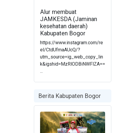
Alur membuat
JAMKESDA (Jaminan
kesehatan daerah)
Kabupaten Bogor
https://www.instagram.com/re
el/CtdUfmaAUcQ/?
utm_source=ig_web_copy_lin
k&igshid=MzRlODBiNWFlZA==
...
Berita Kabupaten Bogor