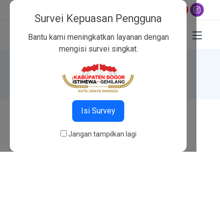
dwal shalat hari ini:
Subuh 04:45
,
Dzuhur 12:02
,
Ashar 15:23
,
Mag
Survei Kepuasan Pengguna
Bantu kami meningkatkan layanan dengan
mengisi survei singkat.
404
Beranda
404
Isi Survey
Jangan tampilkan lagi