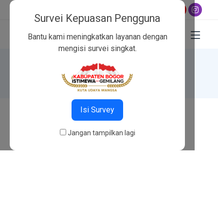
adwal shalat hari ini:
Subuh 04:45
,
Dzuhur 12:02
,
Ashar 15:23
,
Ma
Survei Kepuasan Pengguna
Bantu kami meningkatkan layanan dengan
mengisi survei singkat.
404
Beranda
404
Isi Survey
Jangan tampilkan lagi