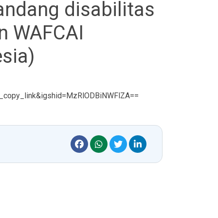
andang disabilitas
an WAFCAI
sia)
b_copy_link&igshid=MzRlODBiNWFlZA==