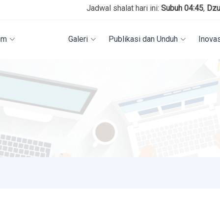
Jadwal shalat hari ini:
Subuh 04:45
,
Dzuhur 12:0
um
Berita
Galeri
Publikasi dan Unduh
Inova