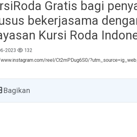
rsiRoda Gratis bagi peny
usus bekerjasama deng
ayasan Kursi Roda Indone
06-2023
132
://www.instagram.com/reel/Ct2mPDug6S0/?utm_source=ig_we
Bagikan