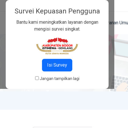
dinsos@bogorkab.go.id
Survei Kepuasan Pengguna
Bantu kami meningkatkan layanan dengan
Beranda
Tentang Kami
Layanan Um
mengisi survei singkat.
Isi Survey
Jangan tampilkan lagi