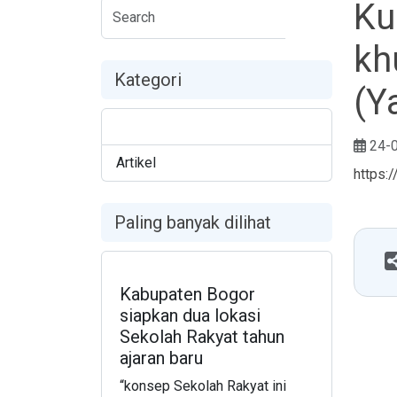
Ku
kh
Kategori
(Y
Seputar OPD
207
24-
Artikel
https
Paling banyak dilihat
Kabupaten Bogor
siapkan dua lokasi
Sekolah Rakyat tahun
ajaran baru
“konsep Sekolah Rakyat ini