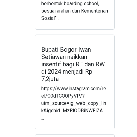
berbentuk boarding school,
sesuai arahan dari Kementerian
Sosial” ...
Bupati Bogor Iwan
Setiawan naikkan
insentif bagi RT dan RW
di 2024 menjadi Rp
7,2juta
https://www.instagram.com/re
el/C0dTCO0PyVP/?
utm_source=ig_web_copy_lin
k&igshid=MzRlODBiNWFlZA==
...