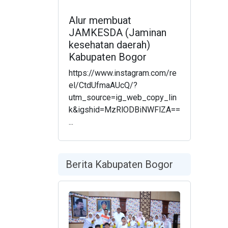
Alur membuat
JAMKESDA (Jaminan
kesehatan daerah)
Kabupaten Bogor
https://www.instagram.com/re
el/CtdUfmaAUcQ/?
utm_source=ig_web_copy_lin
k&igshid=MzRlODBiNWFlZA==
...
Berita Kabupaten Bogor