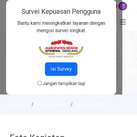
23
,
Maghrib 17:58
,
Isya 19:09
Survei Kepuasan Pengguna
Bantu kami meningkatkan layanan dengan
mengisi survei singkat.
Isi Survey
Jangan tampilkan lagi
Beranda
Foto Kegiatan
Seputar OPD