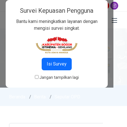
 19:09
Survei Kepuasan Pengguna
Bantu kami meningkatkan layanan dengan
mengisi survei singkat.
Isi Survey
Jangan tampilkan lagi
Beranda
Berita
Seputar OPD