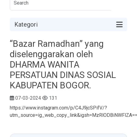
Kategori
“Bazar Ramadhan” yang
diselenggarakan oleh
DHARMA WANITA
PERSATUAN DINAS SOSIAL
KABUPATEN BOGOR.
07-03-2024
131
https://www.instagram.com/p/C4J9jcSPifV/?
utm_source=ig_web_copy_link&igsh=MzRlODBiNWFlZA=