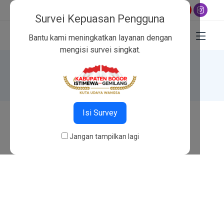
Jadwal shalat hari ini:
Subuh 04:45
,
Dzuhur 12:02
,
Ashar 1
Survei Kepuasan Pengguna
Bantu kami meningkatkan layanan dengan
mengisi survei singkat.
404
Beranda
404
Isi Survey
Jangan tampilkan lagi