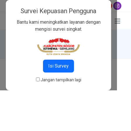
Jadwal shalat hari ini:
Subuh 04:45
,
Dzuhur 12:02
,
Ashar 1
Survei Kepuasan Pengguna
Bantu kami meningkatkan layanan dengan
mengisi survei singkat.
404
Beranda
404
Isi Survey
Jangan tampilkan lagi